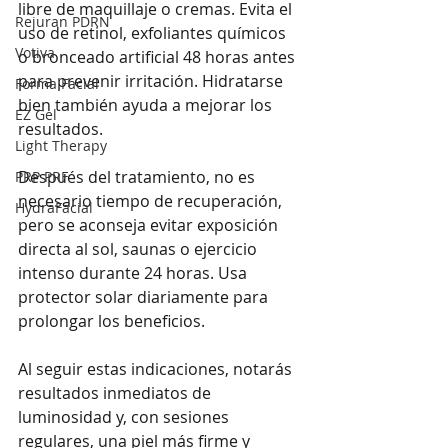
libre de maquillaje o cremas. Evita el 
Rejuran PDRN
uso de retinol, exfoliantes químicos 
Votiva
o bronceado artificial 48 horas antes 
para prevenir irritación. Hidratarse 
Forma Facial
bien también ayuda a mejorar los 
EZ Gel
resultados.
Light Therapy
Después del tratamiento, no es 
PRP PRF
necesario tiempo de recuperación, 
HydraFacial
pero se aconseja evitar exposición 
directa al sol, saunas o ejercicio 
intenso durante 24 horas. Usa 
protector solar diariamente para 
prolongar los beneficios.
Al seguir estas indicaciones, notarás 
resultados inmediatos de 
luminosidad y, con sesiones 
regulares, una piel más firme y 