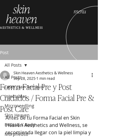
skin
menu
heaven
AESTHETICS & WELLNESS
Post
All Posts
Skin Heaven Aesthetics & Wellness
All Posts
Sep 28, 2025
1 min read
Forma Facial Pre y Post
Laser Hair Removal
Cuidados / Forma Facial Pre &
Injectables
Post Care
Microneedling
Skin Heaven
Antes de tu Forma Facial en Skin 
EVOLVE X Body
Heaven Aesthetics and Wellness, se 
recomienda llegar con la piel limpia y 
Morpheus8