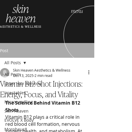
skin
menu
heaven
AESTHETICS & WELLNESS
Post
All Posts
Skin Heaven Aesthetics & Wellness
All Posts
Oct 13, 2025
2 min read
Vitamin B12 Shot Injections:
Laser Hair Removal
Energy, Focus, and Vitality
Injectables
Microneedling
The Science Behind Vitamin B12 
Shots
Skin Heaven
Vitamin B12 plays a critical role in 
EVOLVE X Body
red blood cell formation, nervous 
Morpheus8
system health, and metabolism. At 