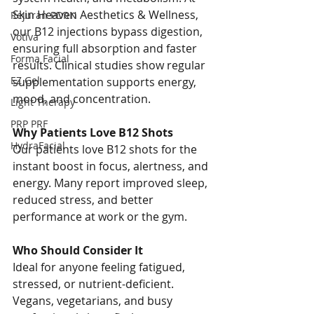
Skin Heaven Aesthetics & Wellness, 
Rejuran PDRN
our B12 injections bypass digestion, 
Votiva
ensuring full absorption and faster 
Forma Facial
results. Clinical studies show regular 
EZ Gel
supplementation supports energy, 
mood, and concentration.
Light Therapy
PRP PRF
Why Patients Love B12 Shots
HydraFacial
Our patients love B12 shots for the 
instant boost in focus, alertness, and 
energy. Many report improved sleep, 
reduced stress, and better 
performance at work or the gym.
Who Should Consider It
Ideal for anyone feeling fatigued, 
stressed, or nutrient-deficient. 
Vegans, vegetarians, and busy 